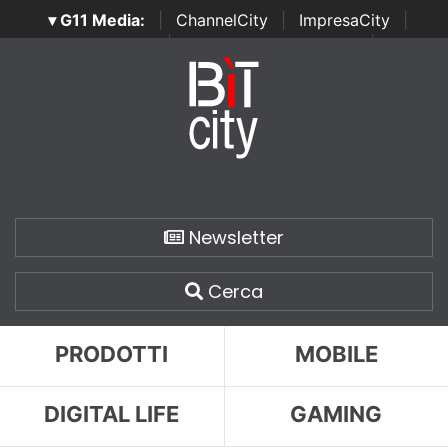
▾ G11 Media:
|
ChannelCity
|
ImpresaCity
|
SecurityOpenLab
|
Italian Channel Awards
|
Italian
Project Awards
|
Italian Security Awards
|
...
Newsletter
Cerca
PRODOTTI
MOBILE
DIGITAL LIFE
GAMING