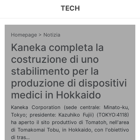
TECH
Homepage
> Notizia
Kaneka completa la
costruzione di uno
stabilimento per la
produzione di dispositivi
medici in Hokkaido
Kaneka Corporation (sede centrale: Minato-ku,
Tokyo; presidente: Kazuhiko Fujii) (TOKYO:4118)
ha aperto il sito produttivo di Tomatoh, nell'area
di Tomakomai Tobu, in Hokkaido, con l'obiettivo
di tras...