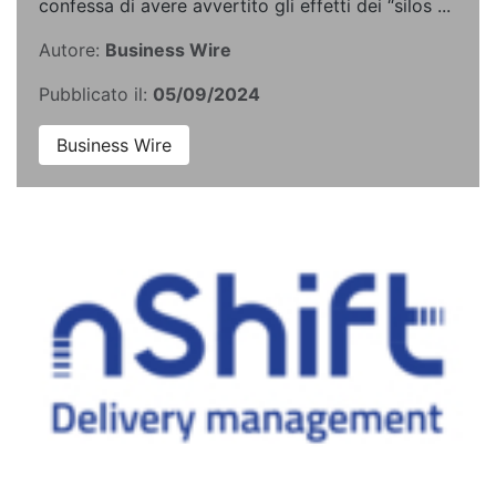
confessa di avere avvertito gli effetti dei “silos ...
Autore:
Business Wire
Pubblicato il:
05/09/2024
Business Wire