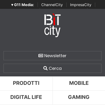
▾ G11 Media:
|
ChannelCity
|
ImpresaCity
|
SecurityOpenLab
|
Italian Channel Awards
|
Italian
Project Awards
|
Italian Security Awards
|
...
Newsletter
Cerca
PRODOTTI
MOBILE
DIGITAL LIFE
GAMING