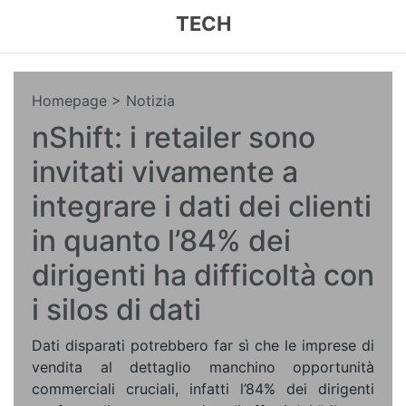
TECH
Homepage
> Notizia
nShift: i retailer sono
invitati vivamente a
integrare i dati dei clienti
in quanto l’84% dei
dirigenti ha difficoltà con
i silos di dati
Dati disparati potrebbero far sì che le imprese di
vendita al dettaglio manchino opportunità
commerciali cruciali, infatti l’84% dei dirigenti