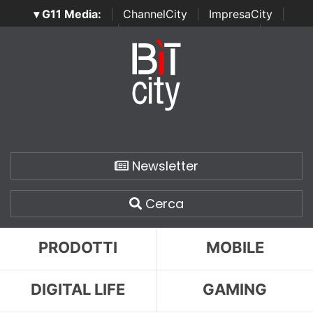
▾ G11 Media:
|
ChannelCity
|
ImpresaCity
|
SecurityOpenLab
|
Italian Channel Awards
|
Italian
Project Awards
|
Italian Security Awards
|
...
Newsletter
Cerca
PRODOTTI
MOBILE
DIGITAL LIFE
GAMING