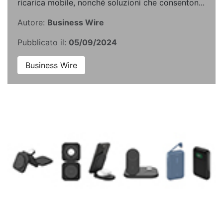
ricarica mobile, nonché soluzioni che consenton...
Autore:
Business Wire
Pubblicato il:
05/09/2024
Business Wire