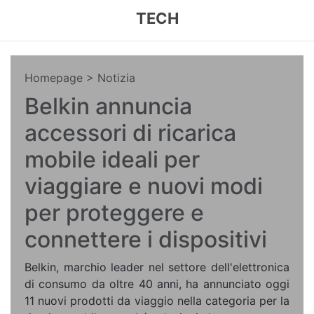
TECH
Homepage
> Notizia
Belkin annuncia
accessori di ricarica
mobile ideali per
viaggiare e nuovi modi
per proteggere e
connettere i dispositivi
Belkin, marchio leader nel settore dell'elettronica
di consumo da oltre 40 anni, ha annunciato oggi
11 nuovi prodotti da viaggio nella categoria per la