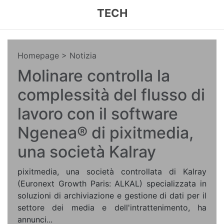
TECH
Homepage
> Notizia
Molinare controlla la
complessità del flusso di
lavoro con il software
Ngenea® di pixitmedia,
una società Kalray
pixitmedia, una società controllata di Kalray
(Euronext Growth Paris: ALKAL) specializzata in
soluzioni di archiviazione e gestione di dati per il
settore dei media e dell'intrattenimento, ha
annunci...