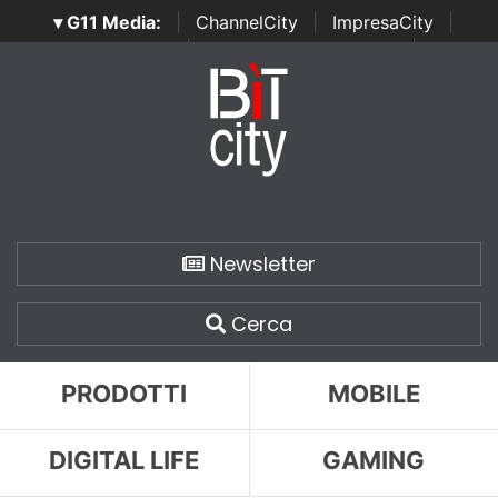
▾ G11 Media:
|
ChannelCity
|
ImpresaCity
|
SecurityOpenLab
|
Italian Channel Awards
|
Italian
Project Awards
|
Italian Security Awards
|
...
Newsletter
Cerca
PRODOTTI
MOBILE
DIGITAL LIFE
GAMING