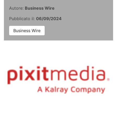
Autore:
Business Wire
Pubblicato il:
06/09/2024
Business Wire