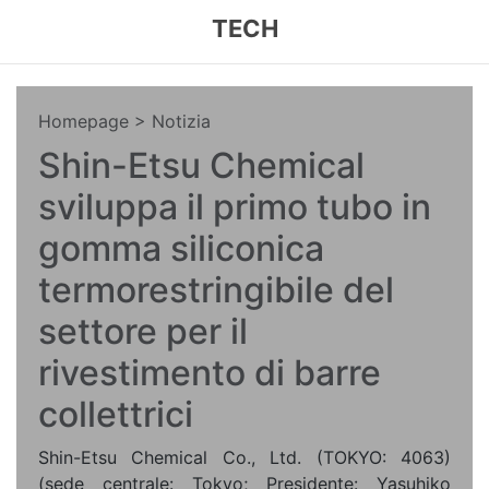
TECH
Homepage
> Notizia
Shin-Etsu Chemical
sviluppa il primo tubo in
gomma siliconica
termorestringibile del
settore per il
rivestimento di barre
collettrici
Shin-Etsu Chemical Co., Ltd. (TOKYO: 4063)
(sede centrale: Tokyo; Presidente: Yasuhiko