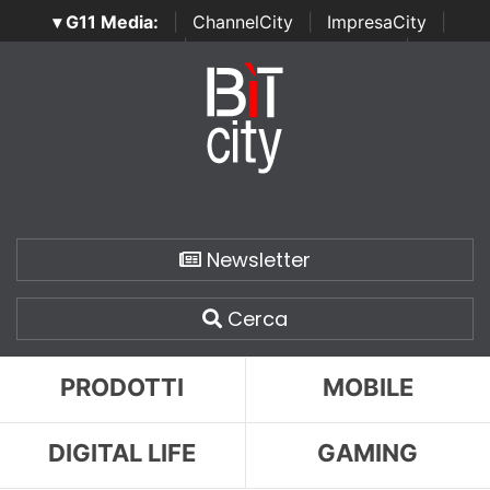
▾ G11 Media:
|
ChannelCity
|
ImpresaCity
|
SecurityOpenLab
|
Italian Channel Awards
|
Italian
Project Awards
|
Italian Security Awards
|
...
Newsletter
Cerca
PRODOTTI
MOBILE
DIGITAL LIFE
GAMING