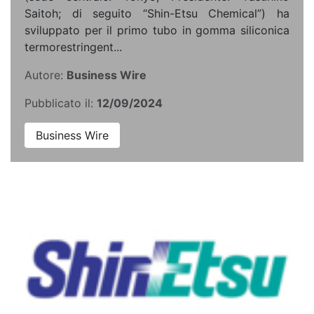
Saitoh; di seguito “Shin-Etsu Chemical”) ha
sviluppato per il primo tubo in gomma siliconica
termorestringent...
Autore:
Business Wire
Pubblicato il:
12/09/2024
Business Wire