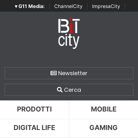
▾ G11 Media:
|
ChannelCity
|
ImpresaCity
|
SecurityOpenLab
|
Italian Channel Awards
|
Italian
Project Awards
|
Italian Security Awards
|
...
Newsletter
Cerca
PRODOTTI
MOBILE
DIGITAL LIFE
GAMING