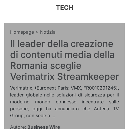
TECH
Homepage
> Notizia
Il leader della creazione
di contenuti media della
Romania sceglie
Verimatrix Streamkeeper
Verimatrix, (Euronext Paris: VMX, FR0010291245),
leader globale nelle soluzioni di sicurezza per il
moderno mondo connesso incentrate sulle
persone, oggi ha annunciato che Antena TV
Group, con sede a ...
Autore:
Business Wire