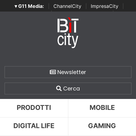
▾ G11 Media:
|
ChannelCity
|
ImpresaCity
|
SecurityOpenLab
|
Italian Channel Awards
|
Italian
Project Awards
|
Italian Security Awards
|
...
Newsletter
Cerca
PRODOTTI
MOBILE
DIGITAL LIFE
GAMING