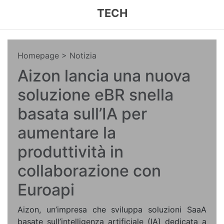
TECH
Homepage
> Notizia
Aizon lancia una nuova
soluzione eBR snella
basata sull’IA per
aumentare la
produttività in
collaborazione con
Euroapi
Aizon, un’impresa che sviluppa soluzioni SaaA
basate sull’intelligenza artificiale (IA) dedicata a