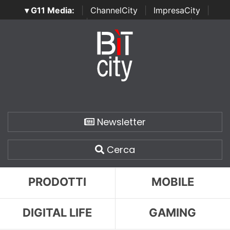
▾ G11 Media:
|
ChannelCity
|
ImpresaCity
|
SecurityOpenLab
|
Italian Channel Awards
|
Italian
Project Awards
|
Italian Security Awards
|
...
Newsletter
Cerca
PRODOTTI
MOBILE
DIGITAL LIFE
GAMING