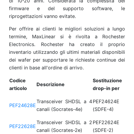
di 10-20 anni. Considerata la complessità del
firmware e del supporto software, le
riprogettazioni vanno evitate.
Per offrire ai clienti le migliori soluzioni a lungo
termine, MaxLinear si è rivolta a Rochester
Electronics. Rochester ha creato il proprio
inventario utilizzando gli ultimi materiali disponibili
dei wafer per supportare le richieste continue dei
clienti in base all'ordine di arrivo.
Codice
Sostituzione
Descrizione
articolo
drop-in per
Transceiver SHDSL a 4
PEF24624E
PEF24628E
canali (Socrates-4e)
(SDFE-4)
Transceiver SHDSL a 2
PEF22624E
PEF22628E
canali (Socrates-2e)
(SDFE-2)