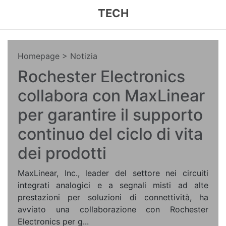
TECH
Homepage
> Notizia
Rochester Electronics
collabora con MaxLinear
per garantire il supporto
continuo del ciclo di vita
dei prodotti
MaxLinear, Inc., leader del settore nei circuiti
integrati analogici e a segnali misti ad alte
prestazioni per soluzioni di connettività, ha
avviato una collaborazione con Rochester
Electronics per g...