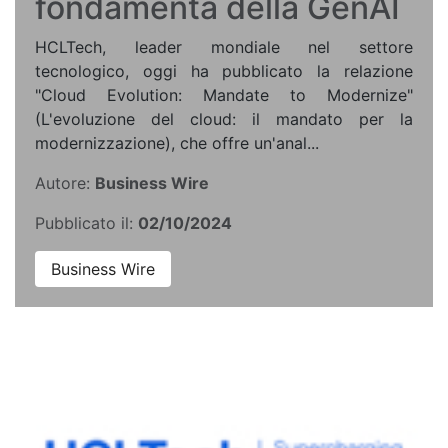
fondamenta della GenAI
HCLTech, leader mondiale nel settore
tecnologico, oggi ha pubblicato la relazione
"Cloud Evolution: Mandate to Modernize"
(L'evoluzione del cloud: il mandato per la
modernizzazione), che offre un'anal...
Autore:
Business Wire
Pubblicato il:
02/10/2024
Business Wire