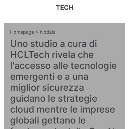
TECH
Homepage
> Notizia
Uno studio a cura di
HCLTech rivela che
l'accesso alle tecnologie
emergenti e a una
miglior sicurezza
guidano le strategie
cloud mentre le imprese
globali gettano le