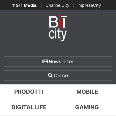
▾ G11 Media:
|
ChannelCity
|
ImpresaCity
|
SecurityOpenLab
|
Italian Channel Awards
|
Italian
Project Awards
|
Italian Security Awards
|
...
Newsletter
Cerca
PRODOTTI
MOBILE
DIGITAL LIFE
GAMING