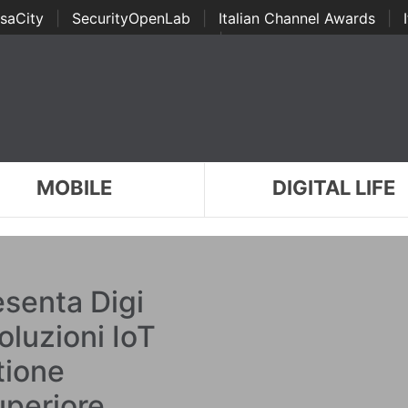
saCity
|
SecurityOpenLab
|
Italian Channel Awards
|
Awards
|
...
MOBILE
DIGITAL LIFE
esenta Digi
luzioni IoT
tione
uperiore