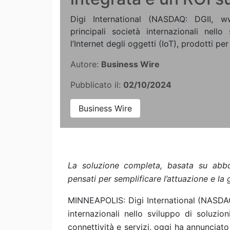
Digi International (NASDAQ: DGII, w
principali società internazionali nello
l’Internet degli oggetti (IoT), prodotti per 
Autore:
Business Wire
Pubblicato il:
02/10/2024
Business Wire
La soluzione completa, basata su abbo
pensati per semplificare l’attuazione e la 
MINNEAPOLIS: Digi International (NASDA
internazionali nello sviluppo di soluzion
connettività e servizi, oggi ha annunciato