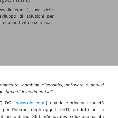
ww.digi.com ), una delle
 sviluppo di soluzioni per
la connettività e servizi...
namento, combina dispositivi, software e servizi
gestione di investimenti IoT
Q: DGII,
www.digi.com
), una delle principali società
i per l’Internet degli oggetti (IoT), prodotti per la
 il lancio di Digi 360, un’innovativa soluzione basata