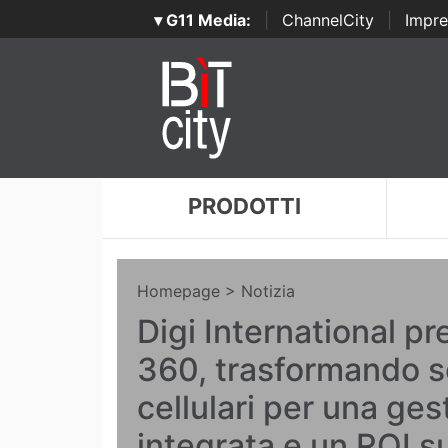
▾ G11 Media:
|
ChannelCity
|
Impre
PRODOTTI
Homepage
> Notizia
Digi International pr
360, trasformando so
cellulari per una ges
integrata e un ROI s