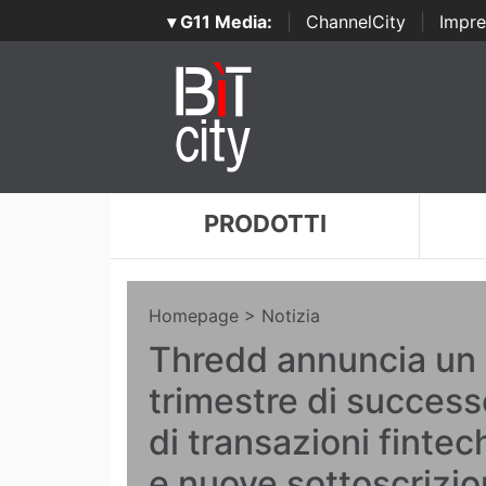
▾ G11 Media:
|
ChannelCity
|
Impre
PRODOTTI
Homepage
> Notizia
Thredd annuncia un 
trimestre di success
di transazioni finte
e nuove sottoscrizio