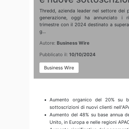
Thredd, azienda leader nel settore dei 
generazione, oggi ha annunciato i ris
trimestre con il 2024 destinato a superar
g...
Autore:
Business Wire
Pubblicato il:
10/10/2024
Business Wire
Aumento organico del 20% su ba
sottoscrizioni di nuovi clienti nell'AP
Aumento del 48% su base annua de
Unito, in Europa e nelle regioni APA