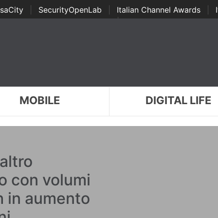
saCity
|
SecurityOpenLab
|
Italian Channel Awards
|
Awards
|
...
MOBILE
DIGITAL LIFE
altro
o con volumi
ch in aumento
ni