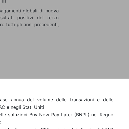
pagamenti globali di nuova
ultati positivi del terzo
e tutti gli anni precedenti,
se annua del volume delle transazioni e delle
AC e negli Stati Uniti
lle soluzioni Buy Now Pay Later (BNPL) nel Regno
C