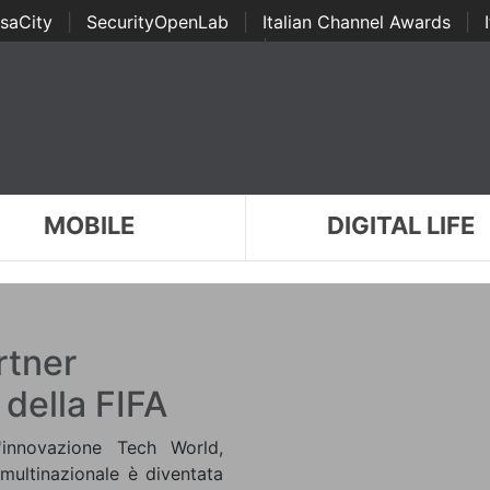
saCity
|
SecurityOpenLab
|
Italian Channel Awards
|
Awards
|
...
MOBILE
DIGITAL LIFE
rtner
 della FIFA
l'innovazione Tech World,
multinazionale è diventata