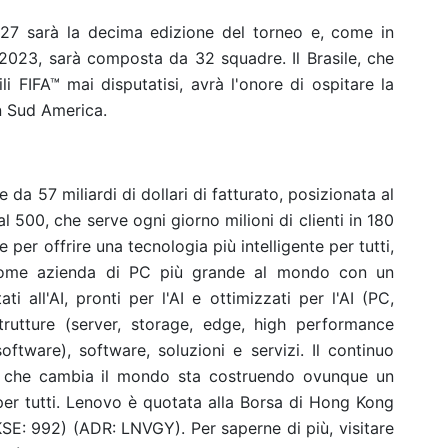
7 sarà la decima edizione del torneo e, come in
2023, sarà composta da 32 squadre. Il Brasile, che
li FIFA™ mai disputatisi, avrà l'onore di ospitare la
n Sud America.
a 57 miliardi di dollari di fatturato, posizionata al
 500, che serve ogni giorno milioni di clienti in 180
per offrire una tecnologia più intelligente per tutti,
come azienda di PC più grande al mondo con un
ati all'AI, pronti per l'AI e ottimizzati per l'AI (PC,
strutture (server, storage, edge, high performance
oftware), software, soluzioni e servizi. Il continuo
ne che cambia il mondo sta costruendo ovunque un
e per tutti. Lenovo è quotata alla Borsa di Hong Kong
E: 992) (ADR: LNVGY). Per saperne di più, visitare