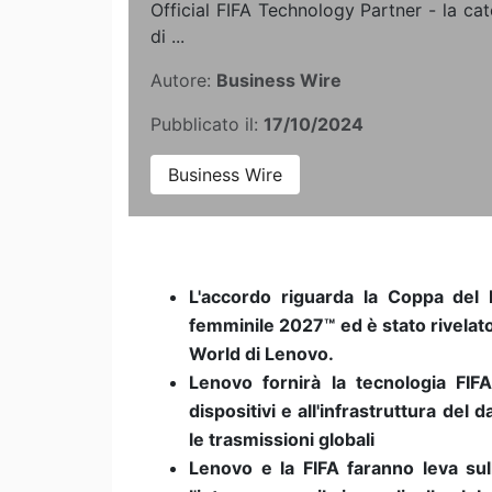
Official FIFA Technology Partner - la ca
di ...
Autore:
Business Wire
Pubblicato il:
17/10/2024
Business Wire
L'accordo riguarda la Coppa de
femminile 2027™ ed è stato rivelato
World di Lenovo.
Lenovo fornirà la tecnologia FIFA -
dispositivi e all'infrastruttura del
le trasmissioni globali
Lenovo e la FIFA faranno leva sul