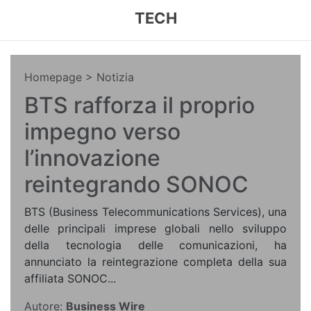
TECH
Homepage
> Notizia
BTS rafforza il proprio
impegno verso
l’innovazione
reintegrando SONOC
BTS (Business Telecommunications Services), una
delle principali imprese globali nello sviluppo
della tecnologia delle comunicazioni, ha
annunciato la reintegrazione completa della sua
affiliata SONOC...
Autore:
Business Wire