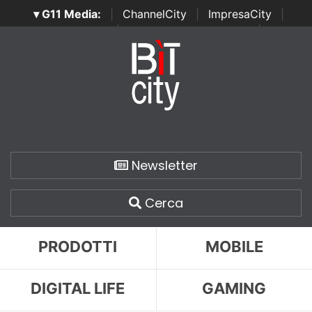
▾ G11 Media:
|
ChannelCity
|
ImpresaCity
|
SecurityOpenLab
|
Italian Channel Awards
|
Italian
Project Awards
|
Italian Security Awards
|
...
Newsletter
Cerca
PRODOTTI
MOBILE
DIGITAL LIFE
GAMING