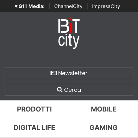
▾ G11 Media:
|
ChannelCity
|
ImpresaCity
|
SecurityOpenLab
|
Italian Channel Awards
|
Italian
Project Awards
|
Italian Security Awards
|
...
Newsletter
Cerca
PRODOTTI
MOBILE
DIGITAL LIFE
GAMING