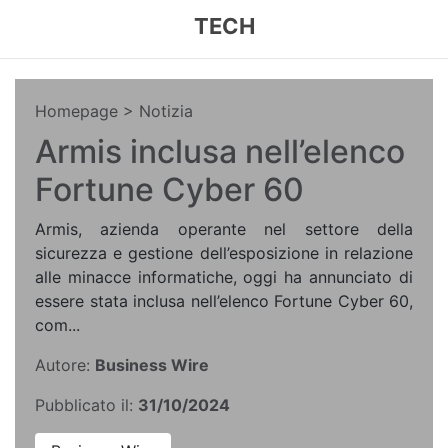
TECH
Homepage
> Notizia
Armis inclusa nell’elenco
Fortune Cyber 60
Armis, azienda operante nel settore della
sicurezza e gestione dell’esposizione in relazione
alle minacce informatiche, oggi ha annunciato di
essere stata inclusa nell’elenco Fortune Cyber 60,
com...
Autore:
Business Wire
Pubblicato il:
31/10/2024