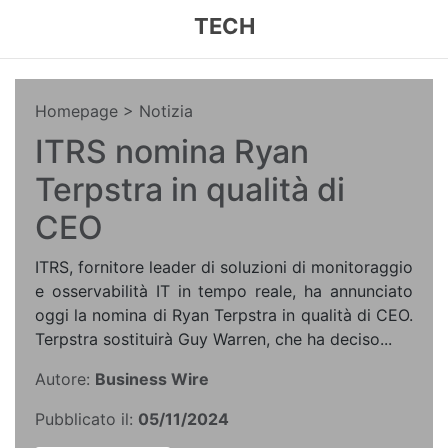
TECH
Homepage
> Notizia
ITRS nomina Ryan
Terpstra in qualità di
CEO
ITRS, fornitore leader di soluzioni di monitoraggio
e osservabilità IT in tempo reale, ha annunciato
oggi la nomina di Ryan Terpstra in qualità di CEO.
Terpstra sostituirà Guy Warren, che ha deciso...
Autore:
Business Wire
Pubblicato il:
05/11/2024