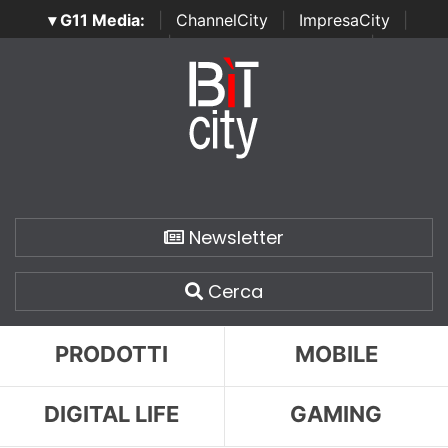
▾ G11 Media:
|
ChannelCity
|
ImpresaCity
|
SecurityOpenLab
|
Italian Channel Awards
|
Italian
Project Awards
|
Italian Security Awards
|
...
Newsletter
Cerca
PRODOTTI
MOBILE
DIGITAL LIFE
GAMING