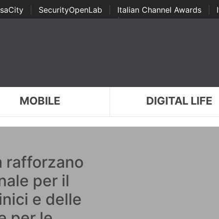
saCity
|
SecurityOpenLab
|
Italian Channel Awards
|
Awards
|
...
MOBILE
DIGITAL LIFE
 rafforzano
ale per il
nici e delle
e per le