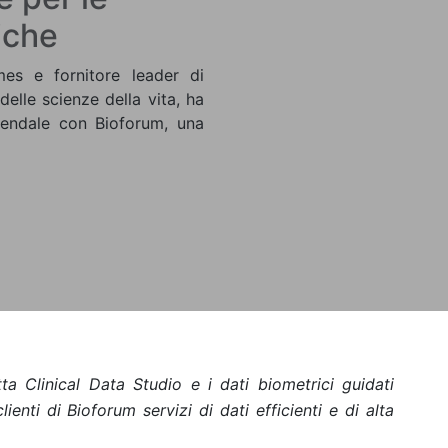
iche
es e fornitore leader di
 delle scienze della vita, ha
endale con Bioforum, una
ta Clinical Data Studio e i dati biometrici guidati
 clienti di Bioforum servizi di dati efficienti e di alta