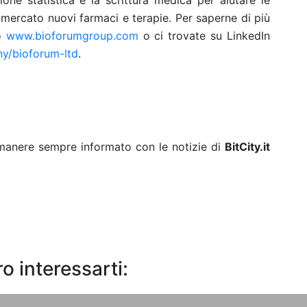
ione statistica e la scrittura medica per aiutare le
mercato nuovi farmaci e terapie. Per saperne di più
to
www.bioforumgroup.com
o ci trovate su LinkedIn
ny/bioforum-ltd
.
rimanere sempre informato con le notizie di
BitCity.it
o interessarti: