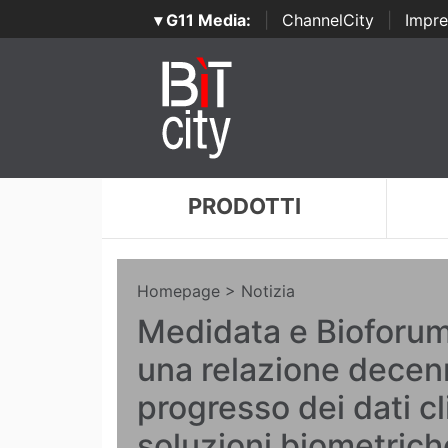
▾ G11 Media:
|
ChannelCity
|
Impre
PRODOTTI
Homepage
> Notizia
Medidata e Bioforum
una relazione decenn
progresso dei dati cli
soluzioni biometrich