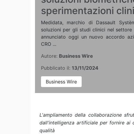
sperimentazioni clin
Medidata, marchio di Dassault Systèm
soluzioni per gli studi clinici nel settore
annunciato oggi un nuovo accordo azi
CRO ...
Autore:
Business Wire
Pubblicato il:
13/11/2024
Business Wire
L'ampliamento della collaborazione sfrut
dall'intelligenza artificiale per fornire ai
qualità