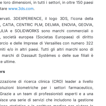
loro dimensioni, in tutti i settori, in oltre 150 paesi
itare
www.3ds.com
.
servati. 3DEXPERIENCE, il logo 3DS, l'icona della
IA, CATIA, CENTRIC PLM, DELMIA, ENOVIA, GEOVIA,
ULIA e SOLIDWORKS sono marchi commerciali o
, società europea (Societas Europaea) di diritto
ercio e delle Imprese di Versailles con numero 322
iti e/o in altri paesi. Tutti gli altri marchi sono di
dei marchi di Dassault Systèmes o delle sue filiali è
e ultime.
ers
zazione di ricerca clinica (CRO) leader a livello
oluzioni biometriche per i settori farmaceutico,
 Grazie a un team di professionisti esperti e a una
nisce una serie di servizi che includono la gestione