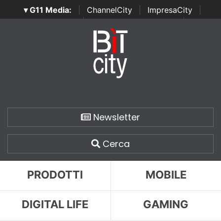
▾ G11 Media:
|
ChannelCity
|
ImpresaCity
|
SecurityOpenLab
|
Italian Channel Awards
|
Italian
Project Awards
|
Italian Security Awards
|
...
Newsletter
Cerca
PRODOTTI
MOBILE
DIGITAL LIFE
GAMING