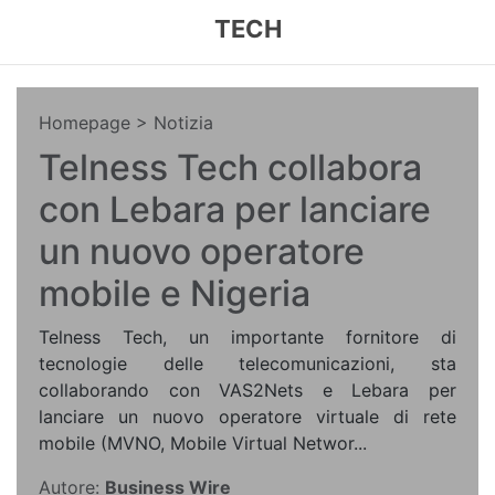
TECH
Homepage
> Notizia
Telness Tech collabora
con Lebara per lanciare
un nuovo operatore
mobile e Nigeria
Telness Tech, un importante fornitore di
tecnologie delle telecomunicazioni, sta
collaborando con VAS2Nets e Lebara per
lanciare un nuovo operatore virtuale di rete
mobile (MVNO, Mobile Virtual Networ...
Autore:
Business Wire