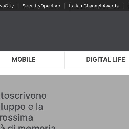
saCity
|
SecurityOpenLab
|
Italian Channel Awards
|
Awards
|
...
MOBILE
DIGITAL LIFE
ttoscrivono
iluppo e la
prossima
tà di memoria