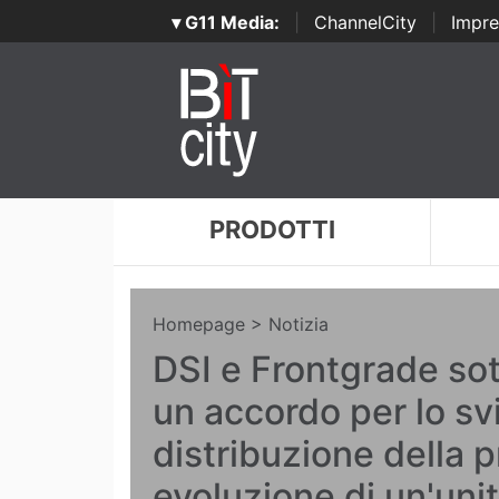
▾ G11 Media:
|
ChannelCity
|
Impre
PRODOTTI
Homepage
> Notizia
DSI e Frontgrade so
un accordo per lo sv
distribuzione della 
evoluzione di un'uni