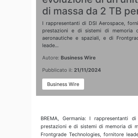
di massa da 2 TB per
I rappresentanti di DSI Aerospace, forni
prestazioni e di sistemi di memoria 
aeronautiche e spaziali, e di Frontgra
leade...
Autore:
Business Wire
Pubblicato il:
21/11/2024
Business Wire
BREMA, Germania: I rappresentanti di 
prestazioni e di sistemi di memoria di m
Frontgrade Technologies, fornitore leader