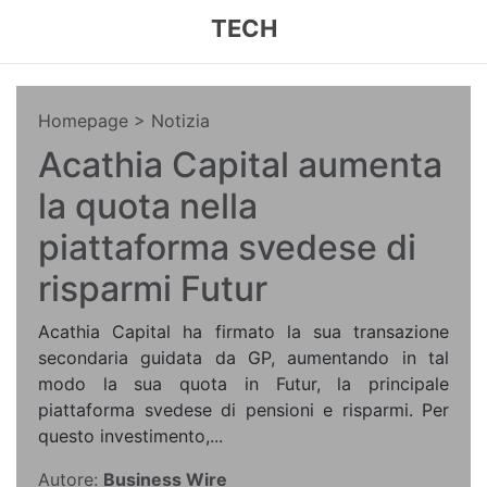
TECH
Homepage
> Notizia
Acathia Capital aumenta
la quota nella
piattaforma svedese di
risparmi Futur
Acathia Capital ha firmato la sua transazione
secondaria guidata da GP, aumentando in tal
modo la sua quota in Futur, la principale
piattaforma svedese di pensioni e risparmi. Per
questo investimento,...
Autore:
Business Wire