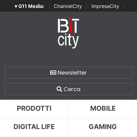
▾ G11 Media:
|
ChannelCity
|
ImpresaCity
|
SecurityOpenLab
|
Italian Channel Awards
|
Italian
Project Awards
|
Italian Security Awards
|
...
Newsletter
Cerca
PRODOTTI
MOBILE
DIGITAL LIFE
GAMING