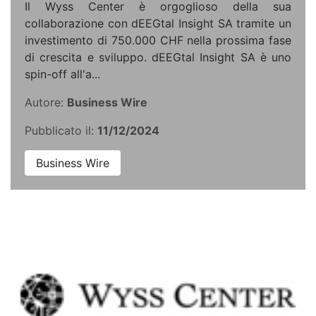
Il Wyss Center è orgoglioso della sua
collaborazione con dEEGtal Insight SA tramite un
investimento di 750.000 CHF nella prossima fase
di crescita e sviluppo. dEEGtal Insight SA è uno
spin-off all'a...
Autore:
Business Wire
Pubblicato il:
11/12/2024
Business Wire