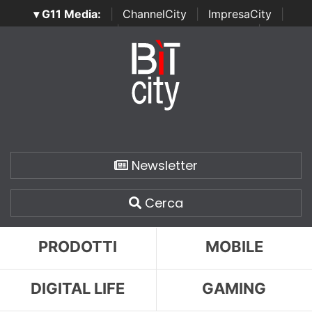
▾ G11 Media:
|
ChannelCity
|
ImpresaCity
|
SecurityOpenLab
|
Italian Channel Awards
|
Italian
Project Awards
|
Italian Security Awards
|
...
Newsletter
Cerca
PRODOTTI
MOBILE
DIGITAL LIFE
GAMING