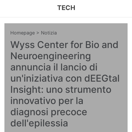
TECH
Homepage
> Notizia
Wyss Center for Bio and
Neuroengineering
annuncia il lancio di
un'iniziativa con dEEGtal
Insight: uno strumento
innovativo per la
diagnosi precoce
dell'epilessia