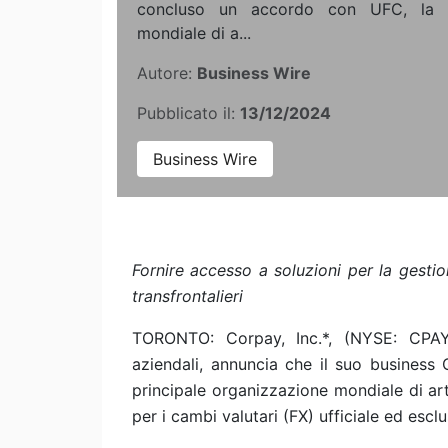
concluso un accordo con UFC, la pr
mondiale di a...
Autore:
Business Wire
Pubblicato il:
13/12/2024
Business Wire
Fornire accesso a soluzioni per la gestio
transfrontalieri
TORONTO: Corpay, Inc.*, (NYSE: CPAY)
aziendali, annuncia che il suo busines
principale organizzazione mondiale di art
per i cambi valutari (FX) ufficiale ed esclu