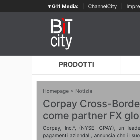
▾ G11 Media:
|
ChannelCity
|
Impre
PRODOTTI
Homepage
> Notizia
Corpay Cross-Border
come partner FX gl
Corpay, Inc.*, (NYSE: CPAY), un leade
pagamenti aziendali, annuncia che il su