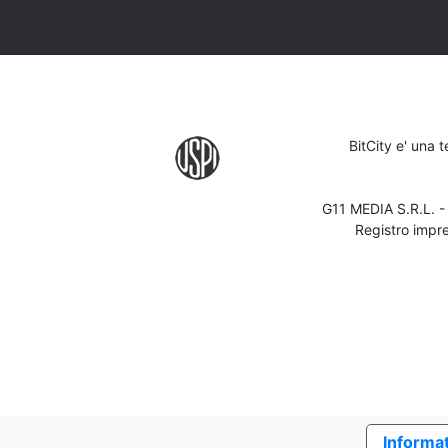
BitCity e' una 
G11 MEDIA S.R.L. 
Registro impr
Informat