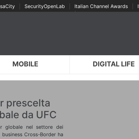
saCity
|
SecurityOpenLab
|
Italian Channel Awards
|
Awards
|
...
MOBILE
DIGITAL LIFE
 prescelta
obale da UFC
r globale nel settore dei
o business Cross-Border ha