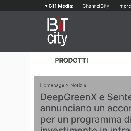
▾ G11 Media:
|
ChannelCity
|
Impre
PRODOTTI
Homepage
> Notizia
DeepGreenX e Sente
annunciano un acco
per un programma d
investimento in infra