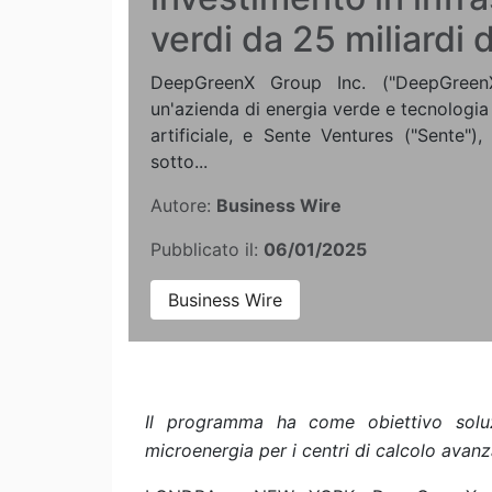
verdi da 25 miliardi d
DeepGreenX Group Inc. ("DeepGreenX"
un'azienda di energia verde e tecnologia 
artificiale, e Sente Ventures ("Sente")
sotto...
Autore:
Business Wire
Pubblicato il:
06/01/2025
Business Wire
Il programma ha come obiettivo soluz
microenergia per i centri di calcolo avanz