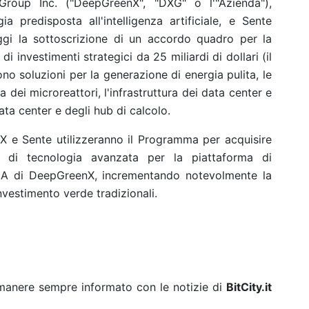
p Inc. ("DeepGreenX", "DXG" o l'"Azienda"),
 predisposta all'intelligenza artificiale, e Sente
ggi la sottoscrizione di un accordo quadro per la
investimenti strategici da 25 miliardi di dollari (il
o soluzioni per la generazione di energia pulita, le
gia dei microreattori, l'infrastruttura dei data center e
ta center e degli hub di calcolo.
X e Sente utilizzeranno il Programma per acquisire
oni di tecnologia avanzata per la piattaforma di
l'IA di DeepGreenX, incrementando notevolmente la
investimento verde tradizionali.
rimanere sempre informato con le notizie di
BitCity.it