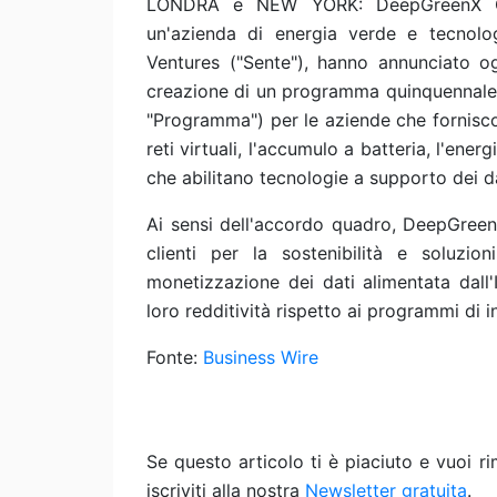
LONDRA e NEW YORK: DeepGreenX Grou
un'azienda di energia verde e tecnologia
Ventures ("Sente"), hanno annunciato o
creazione di un programma quinquennale di 
"Programma") per le aziende che forniscon
reti virtuali, l'accumulo a batteria, l'ener
che abilitano tecnologie a supporto dei da
Ai sensi dell'accordo quadro, DeepGreen
clienti per la sostenibilità e soluzi
monetizzazione dei dati alimentata dal
loro redditività rispetto ai programmi di 
Fonte:
Business Wire
Se questo articolo ti è piaciuto e vuoi 
iscriviti alla nostra
Newsletter gratuita
.