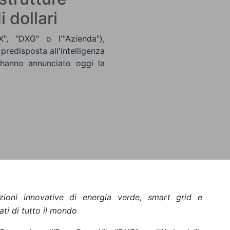
i dollari
, "DXG" o l'"Azienda"),
predisposta all'intelligenza
, hanno annunciato oggi la
ioni innovative di energia verde, smart grid e
ati di tutto il mondo