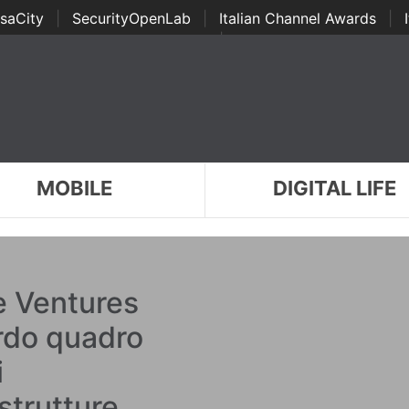
saCity
|
SecurityOpenLab
|
Italian Channel Awards
|
Awards
|
...
MOBILE
DIGITAL LIFE
 Ventures
rdo quadro
i
strutture