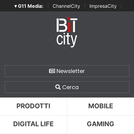
▾ G11 Media:
|
ChannelCity
|
ImpresaCity
|
SecurityOpenLab
|
Italian Channel Awards
|
Italian
Project Awards
|
Italian Security Awards
|
...
Newsletter
Cerca
PRODOTTI
MOBILE
DIGITAL LIFE
GAMING