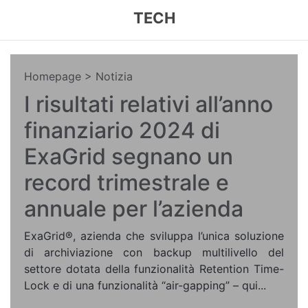
TECH
Homepage
> Notizia
I risultati relativi all’anno
finanziario 2024 di
ExaGrid segnano un
record trimestrale e
annuale per l’azienda
ExaGrid®, azienda che sviluppa l’unica soluzione
di archiviazione con backup multilivello del
settore dotata della funzionalità Retention Time-
Lock e di una funzionalità “air-gapping” – qui...