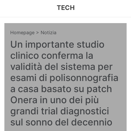
TECH
Homepage
> Notizia
Un importante studio
clinico conferma la
validità del sistema per
esami di polisonnografia
a casa basato su patch
Onera in uno dei più
grandi trial diagnostici
sul sonno del decennio