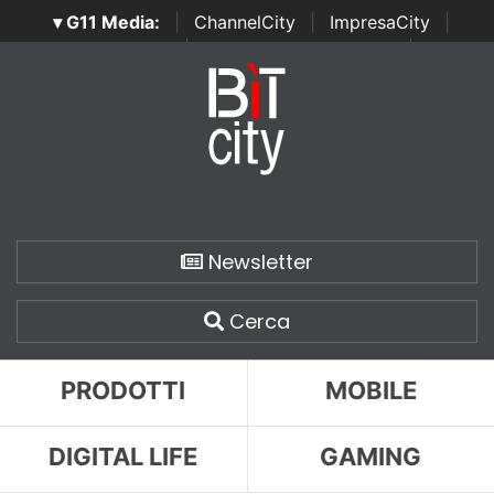
▾ G11 Media:
|
ChannelCity
|
ImpresaCity
|
SecurityOpenLab
|
Italian Channel Awards
|
Italian
Project Awards
|
Italian Security Awards
|
...
Newsletter
Cerca
PRODOTTI
MOBILE
DIGITAL LIFE
GAMING