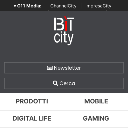
▾ G11 Media:
|
ChannelCity
|
ImpresaCity
|
SecurityOpenLab
|
Italian Channel Awards
|
Italian
Project Awards
|
Italian Security Awards
|
...
Newsletter
Cerca
PRODOTTI
MOBILE
DIGITAL LIFE
GAMING