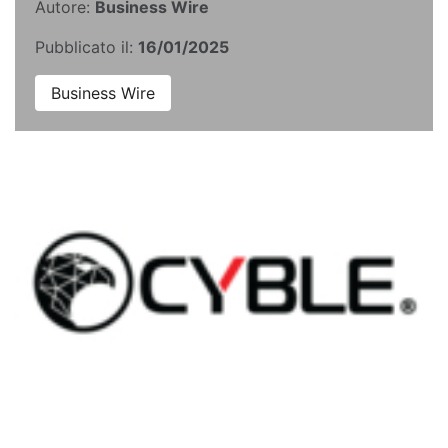
Autore:
Business Wire
Pubblicato il:
16/01/2025
Business Wire