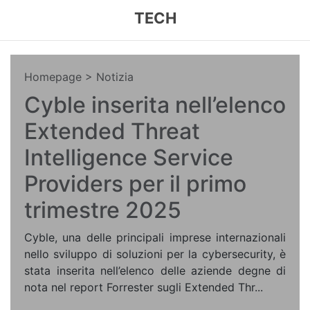
TECH
Homepage
> Notizia
Cyble inserita nell’elenco
Extended Threat
Intelligence Service
Providers per il primo
trimestre 2025
Cyble, una delle principali imprese internazionali
nello sviluppo di soluzioni per la cybersecurity, è
stata inserita nell’elenco delle aziende degne di
nota nel report Forrester sugli Extended Thr...