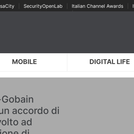
saCity
|
SecurityOpenLab
|
Italian Channel Awards
|
Awards
|
...
MOBILE
DIGITAL LIFE
t-Gobain
un accordo di
olto ad
ione di