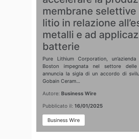
membrane selettive a
litio in relazione all’
metalli e ad applicaz
batterie
Pure Lithium Corporation, un’aziend
Boston impegnata nel settore delle b
annuncia la sigla di un accordo di svi
Gobain Ceram...
Autore:
Business Wire
Pubblicato il:
16/01/2025
Business Wire