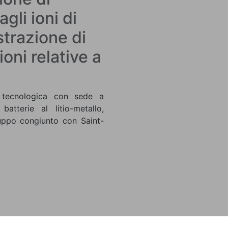
gli ioni di
estrazione di
ioni relative a
a tecnologica con sede a
atterie al litio-metallo,
luppo congiunto con Saint-