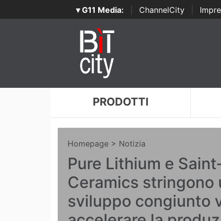
▾ G11 Media:
|
ChannelCity
|
Impre
PRODOTTI
Homepage
> Notizia
Pure Lithium e Sain
Ceramics stringono 
sviluppo congiunto v
accelerare la produz