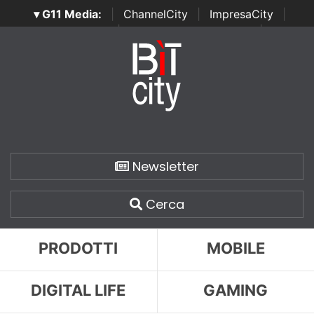
▾ G11 Media:
|
ChannelCity
|
ImpresaCity
|
SecurityOpenLab
|
Italian Channel Awards
|
Italian
Project Awards
|
Italian Security Awards
|
...
Newsletter
Cerca
PRODOTTI
MOBILE
DIGITAL LIFE
GAMING