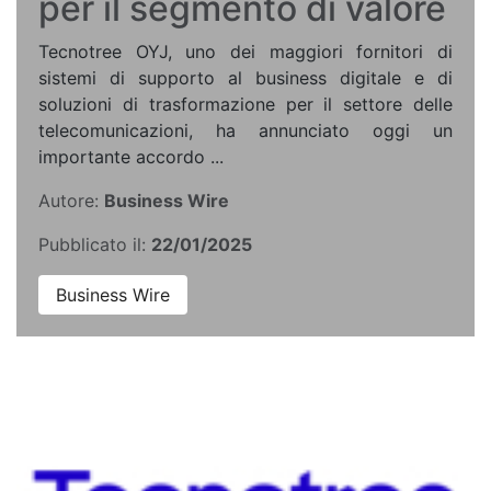
per il segmento di valore
Tecnotree OYJ, uno dei maggiori fornitori di
sistemi di supporto al business digitale e di
soluzioni di trasformazione per il settore delle
telecomunicazioni, ha annunciato oggi un
importante accordo ...
Autore:
Business Wire
Pubblicato il:
22/01/2025
Business Wire