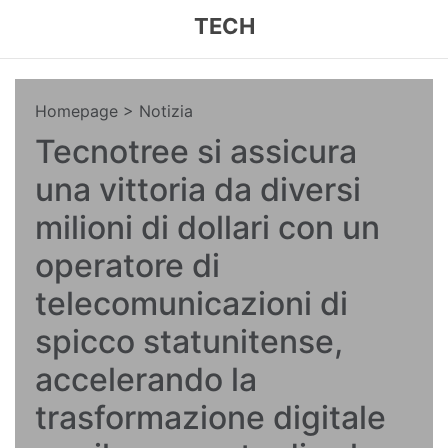
TECH
Homepage
> Notizia
Tecnotree si assicura
una vittoria da diversi
milioni di dollari con un
operatore di
telecomunicazioni di
spicco statunitense,
accelerando la
trasformazione digitale