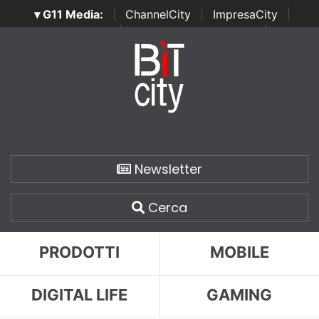
▾ G11 Media:
|
ChannelCity
|
ImpresaCity
|
SecurityOpenLab
|
Italian Channel Awards
|
Italian
Project Awards
|
Italian Security Awards
|
...
Newsletter
Cerca
PRODOTTI
MOBILE
DIGITAL LIFE
GAMING