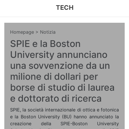
TECH
Homepage
> Notizia
SPIE e la Boston
University annunciano
una sovvenzione da un
milione di dollari per
borse di studio di laurea
e dottorato di ricerca
SPIE, la società internazionale di ottica e fotonica
e la Boston University (BU) hanno annunciato la
creazione della SPIE-Boston University