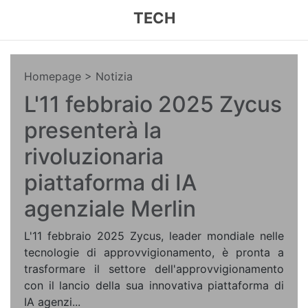
TECH
Homepage
> Notizia
L'11 febbraio 2025 Zycus
presenterà la
rivoluzionaria
piattaforma di IA
agenziale Merlin
L'11 febbraio 2025 Zycus, leader mondiale nelle
tecnologie di approvvigionamento, è pronta a
trasformare il settore dell'approvvigionamento
con il lancio della sua innovativa piattaforma di
IA agenzi...