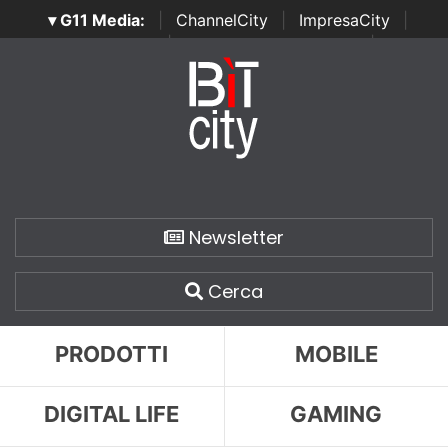
▾ G11 Media:
|
ChannelCity
|
ImpresaCity
|
SecurityOpenLab
|
Italian Channel Awards
|
Italian
Project Awards
|
Italian Security Awards
|
...
Newsletter
Cerca
PRODOTTI
MOBILE
DIGITAL LIFE
GAMING