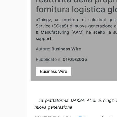
fornitura logistica g
aThingz, un fornitore di soluzioni ges
Service (SCaaS) di nuova generazione a
& Manufacturing (AAM) ha scelto la s
support...
Autore:
Business Wire
Pubblicato il:
01/05/2025
Business Wire
La piattaforma DAKSA AI di aThingz ali
nuova generazione