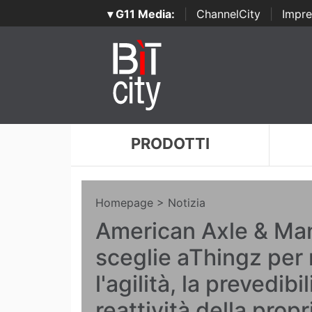
▾ G11 Media:
|
ChannelCity
|
Impre
PRODOTTI
Homepage
> Notizia
American Axle & Ma
sceglie aThingz per 
l'agilità, la prevedibil
reattività della prop