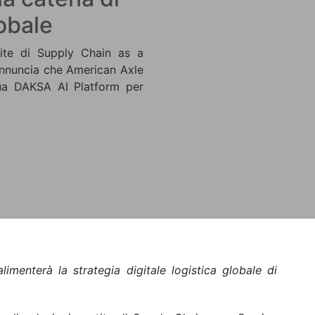
lobale
tite di Supply Chain as a
nnuncia che American Axle
ua DAKSA AI Platform per
menterà la strategia digitale logistica globale di