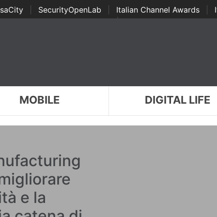
saCity
|
SecurityOpenLab
|
Italian Channel Awards
|
Awards
|
...
MOBILE
DIGITAL LIFE
nufacturing
migliorare
ità e la
ria catena di