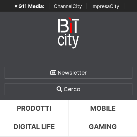
▾ G11 Media:
|
ChannelCity
|
ImpresaCity
|
SecurityOpenLab
|
Italian Channel Awards
|
Italian
Project Awards
|
Italian Security Awards
|
...
Newsletter
Cerca
PRODOTTI
MOBILE
DIGITAL LIFE
GAMING