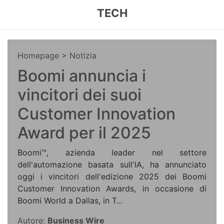
TECH
Homepage
> Notizia
Boomi annuncia i
vincitori dei suoi
Customer Innovation
Award per il 2025
Boomi™, azienda leader nel settore
dell'automazione basata sull'IA, ha annunciato
oggi i vincitori dell'edizione 2025 dei Boomi
Customer Innovation Awards, in occasione di
Boomi World a Dallas, in T...
Autore:
Business Wire