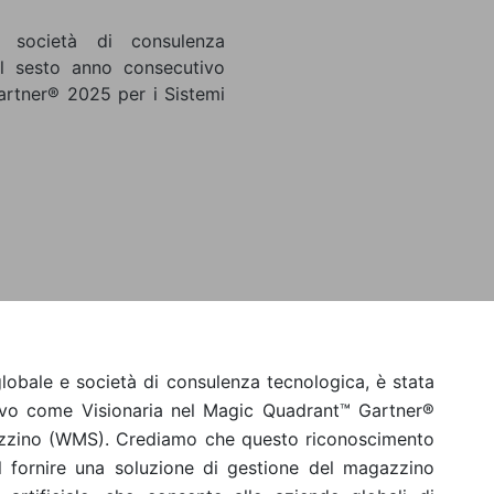
e società di consulenza
il sesto anno consecutivo
rtner® 2025 per i Sistemi
globale e società di consulenza tecnologica, è stata
tivo come Visionaria nel Magic Quadrant™ Gartner®
azzino (WMS). Crediamo che questo riconoscimento
el fornire una soluzione di gestione del magazzino