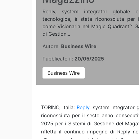
Reply, system integrator globale 
tecnologica, è stata riconosciuta per 
come Visionaria nel Magic Quadrant™ Ga
di Gestion...
Autore:
Business Wire
Pubblicato il:
20/05/2025
Business Wire
TORINO, Italia:
Reply
, system integrator 
riconosciuta per il sesto anno consecu
2025 per i Sistemi di Gestione del Mag
rifletta il continuo impegno di Reply n