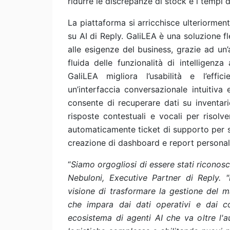
ridurre le discrepanze di stock e i tempi 
La piattaforma si arricchisce ulteriormen
su AI di Reply. GaliLEA è una soluzione fl
alle esigenze del business, grazie ad un
fluida delle funzionalità di intelligenz
GaliLEA migliora l’usabilità e l’eff
un’interfaccia conversazionale intuitiva
consente di recuperare dati su inventar
risposte contestuali e vocali per risolv
automaticamente ticket di supporto per s
creazione di dashboard e report personal
“
Siamo orgogliosi di essere stati riconosc
Nebuloni, Executive Partner di Reply. 
visione di trasformare la gestione del m
che impara dai dati operativi e dai c
ecosistema di agenti AI che va oltre l'