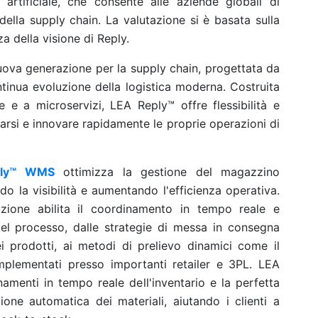
 artificiale, che consente alle aziende globali di
 della supply chain. La valutazione si è basata sulla
a della visione di Reply.
nuova generazione per la supply chain, progettata da
ntinua evoluzione della logistica moderna. Costruita
e e a microservizi, LEA Reply™ offre flessibilità e
ttarsi e innovare rapidamente le proprie operazioni di
ply™ WMS
ottimizza la gestione del magazzino
ndo la visibilità e aumentando l'efficienza operativa.
luzione abilita il coordinamento in tempo reale e
del processo, dalle strategie di messa in consegna
i prodotti, ai metodi di prelievo dinamici come il
implementati presso importanti retailer e 3PL. LEA
menti in tempo reale dell'inventario e la perfetta
one automatica dei materiali, aiutando i clienti a