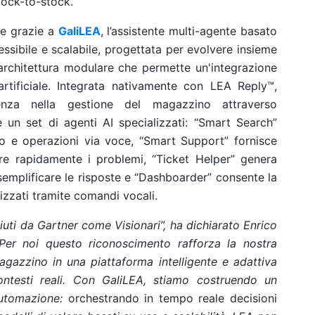
dock-to-stock.
te grazie a
GaliLEA
, l’assistente multi-agente basato
essibile e scalabile, progettata per evolvere insieme
’architettura modulare che permette un'integrazione
a artificiale. Integrata nativamente con LEA Reply™,
icienza nella gestione del magazzino attraverso
 e un set di agenti AI specializzati: “Smart Search”
io e operazioni via voce, “Smart Support” fornisce
ere rapidamente i problemi, “Ticket Helper” genera
emplificare le risposte e “Dashboarder” consente la
izzati tramite comandi vocali.
iuti da Gartner come Visionari”, ha dichiarato Enrico
"Per noi questo riconoscimento rafforza la nostra
agazzino in una piattaforma intelligente e adattiva
ontesti reali. Con GaliLEA, stiamo costruendo un
automazione:
orchestrando in tempo reale decisioni