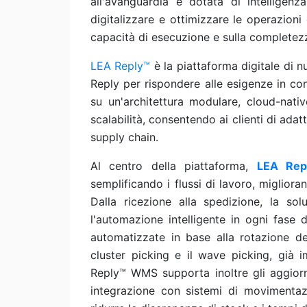
all'avanguardia e dotata di intelligenza
digitalizzare e ottimizzare le operazioni
capacità di esecuzione e sulla completezz
LEA Reply™
è la piattaforma digitale di 
Reply per rispondere alle esigenze in co
su un'architettura modulare, cloud-nativ
scalabilità, consentendo ai clienti di ada
supply chain.
Al centro della piattaforma,
LEA Re
semplificando i flussi di lavoro, migliora
Dalla ricezione alla spedizione, la so
l'automazione intelligente in ogni fase 
automatizzate in base alla rotazione de
cluster picking e il wave picking, già 
Reply™ WMS supporta inoltre gli aggiorna
integrazione con sistemi di movimentazi