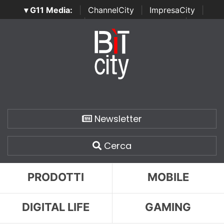
▾ G11 Media:
|
ChannelCity
|
ImpresaCity
|
SecurityOpenLab
|
Italian Channel Awards
|
Italian
Project Awards
|
Italian Security Awards
|
...
Newsletter
Cerca
PRODOTTI
MOBILE
DIGITAL LIFE
GAMING