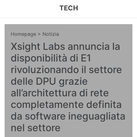
TECH
Homepage
> Notizia
Xsight Labs annuncia la
disponibilità di E1
rivoluzionando il settore
delle DPU grazie
all’architettura di rete
completamente definita
da software ineguagliata
nel settore