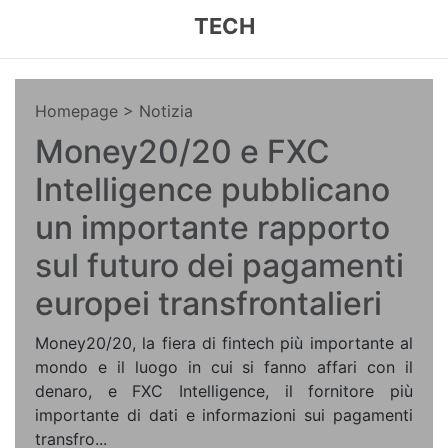
TECH
Homepage
> Notizia
Money20/20 e FXC
Intelligence pubblicano
un importante rapporto
sul futuro dei pagamenti
europei transfrontalieri
Money20/20, la fiera di fintech più importante al
mondo e il luogo in cui si fanno affari con il
denaro, e FXC Intelligence, il fornitore più
importante di dati e informazioni sui pagamenti
transfro...