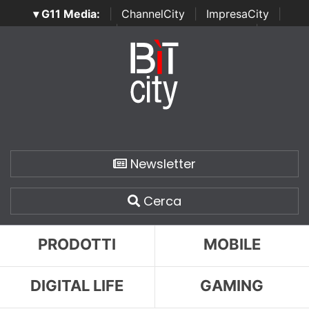
▾ G11 Media:
|
ChannelCity
|
ImpresaCity
|
SecurityOpenLab
|
Italian Channel Awards
|
Italian
Project Awards
|
Italian Security Awards
|
...
Newsletter
Cerca
PRODOTTI
MOBILE
DIGITAL LIFE
GAMING