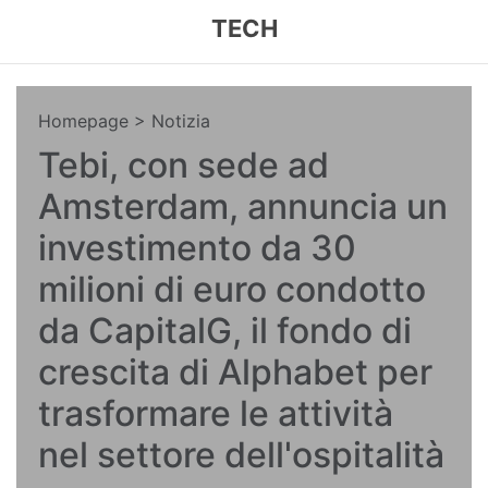
TECH
Homepage
> Notizia
Tebi, con sede ad
Amsterdam, annuncia un
investimento da 30
milioni di euro condotto
da CapitalG, il fondo di
crescita di Alphabet per
trasformare le attività
nel settore dell'ospitalità