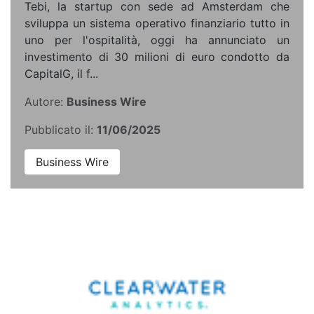
Tebi, la startup con sede ad Amsterdam che
sviluppa un sistema operativo finanziario tutto in
uno per l'ospitalità, oggi ha annunciato un
investimento di 30 milioni di euro condotto da
CapitalG, il f...
Autore:
Business Wire
Pubblicato il:
11/06/2025
Business Wire