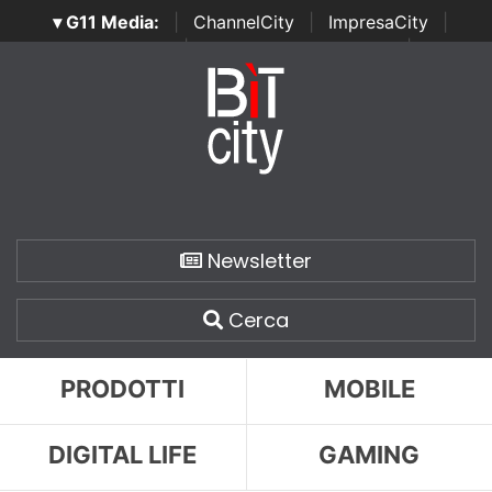
▾ G11 Media:
|
ChannelCity
|
ImpresaCity
|
SecurityOpenLab
|
Italian Channel Awards
|
Italian
Project Awards
|
Italian Security Awards
|
...
Newsletter
Cerca
PRODOTTI
MOBILE
DIGITAL LIFE
GAMING