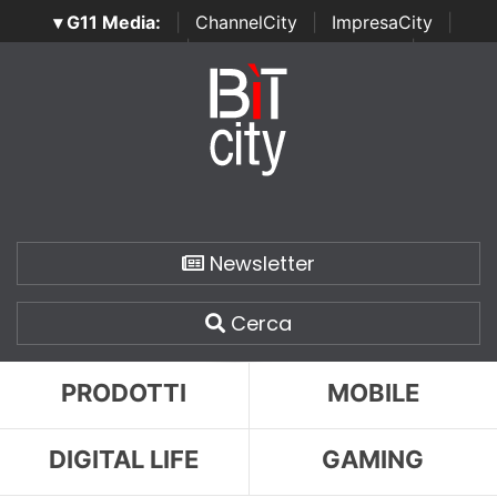
▾ G11 Media:
|
ChannelCity
|
ImpresaCity
|
SecurityOpenLab
|
Italian Channel Awards
|
Italian
Project Awards
|
Italian Security Awards
|
...
Newsletter
Cerca
PRODOTTI
MOBILE
DIGITAL LIFE
GAMING