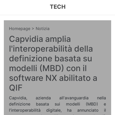
TECH
Homepage
> Notizia
Capvidia amplia
l'interoperabilità della
definizione basata su
modelli (MBD) con il
software NX abilitato a
QIF
Capvidia, azienda all'avanguardia nella
definizione basata sui modelli (MBD) e
l'interoperabilità digitale, ha annunciato il