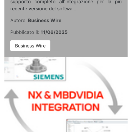
supporto completo all'integrazione per la più
recente versione del softwa...
Autore:
Business Wire
Pubblicato il:
11/06/2025
Business Wire