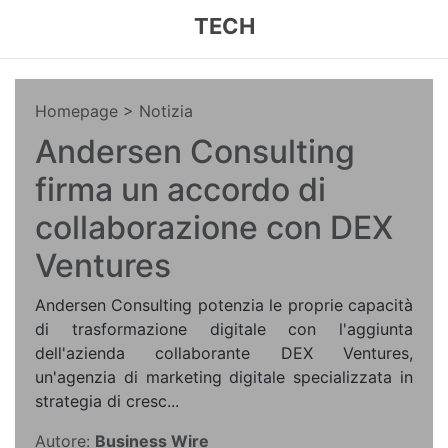
TECH
Homepage
> Notizia
Andersen Consulting
firma un accordo di
collaborazione con DEX
Ventures
Andersen Consulting potenzia le proprie capacità
di trasformazione digitale con l'aggiunta
dell'azienda collaborante DEX Ventures,
un'agenzia di marketing digitale specializzata in
strategia di cresc...
Autore:
Business Wire