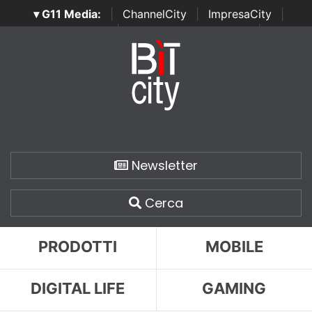
▾ G11 Media:
|
ChannelCity
|
ImpresaCity
|
SecurityOpenLab
|
Italian Channel Awards
|
Italian
Project Awards
|
Italian Security Awards
|
...
Newsletter
Cerca
PRODOTTI
MOBILE
DIGITAL LIFE
GAMING