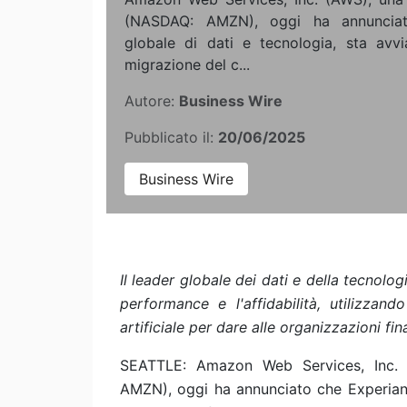
(NASDAQ: AMZN), oggi ha annunciat
globale di dati e tecnologia, sta avv
migrazione del c...
Autore:
Business Wire
Pubblicato il:
20/06/2025
Business Wire
Il leader globale dei dati e della tecnolo
performance e l'affidabilità, utilizzand
artificiale per dare alle organizzazioni fi
SEATTLE: Amazon Web Services, Inc. 
AMZN), oggi ha annunciato che Experian, 