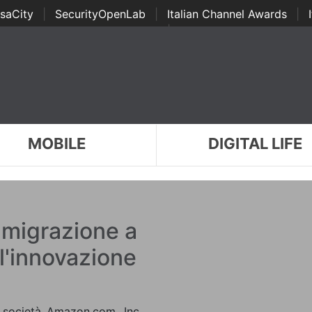
saCity
|
SecurityOpenLab
|
Italian Channel Awards
|
Awards
|
...
MOBILE
DIGITAL LIFE
 migrazione a
l'innovazione
 società Amazon.com, Inc.