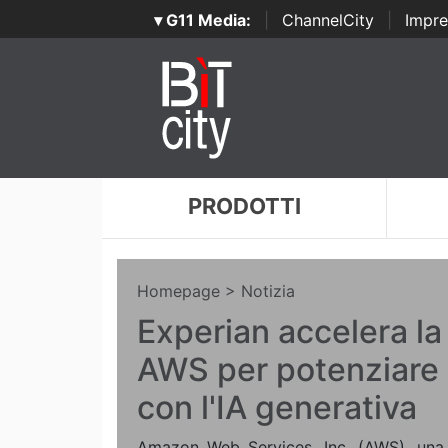
▾ G11 Media:
|
ChannelCity
|
Impre
PRODOTTI
Homepage
> Notizia
Experian accelera la
AWS per potenziare 
con l'IA generativa
Amazon Web Services, Inc. (AWS), una