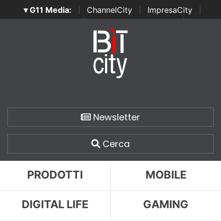
▾ G11 Media:
|
ChannelCity
|
ImpresaCity
|
SecurityOpenLab
|
Italian Channel Awards
|
Italian
Project Awards
|
Italian Security Awards
|
...
Newsletter
Cerca
PRODOTTI
MOBILE
DIGITAL LIFE
GAMING