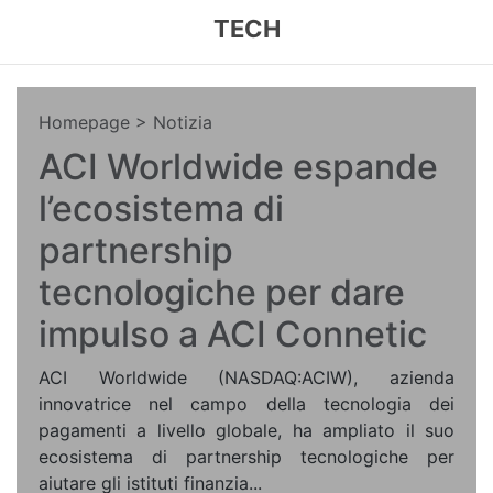
TECH
Homepage
> Notizia
ACI Worldwide espande
l’ecosistema di
partnership
tecnologiche per dare
impulso a ACI Connetic
ACI Worldwide (NASDAQ:ACIW), azienda
innovatrice nel campo della tecnologia dei
pagamenti a livello globale, ha ampliato il suo
ecosistema di partnership tecnologiche per
aiutare gli istituti finanzia...