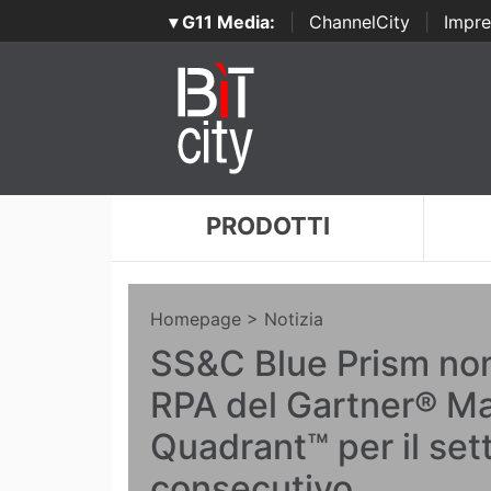
▾ G11 Media:
|
ChannelCity
|
Impre
PRODOTTI
Homepage
> Notizia
SS&C Blue Prism no
RPA del Gartner® M
Quadrant™ per il se
consecutivo