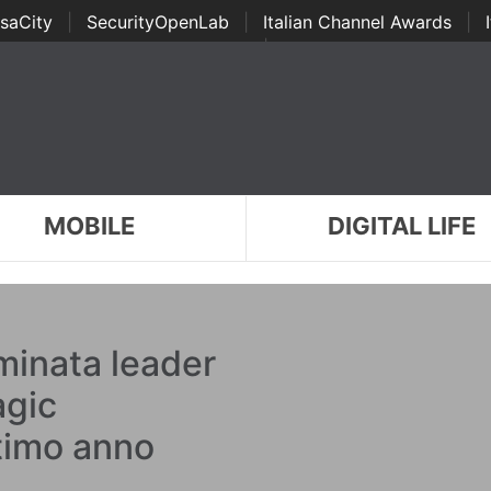
saCity
|
SecurityOpenLab
|
Italian Channel Awards
|
Awards
|
...
MOBILE
DIGITAL LIFE
minata leader
agic
ttimo anno