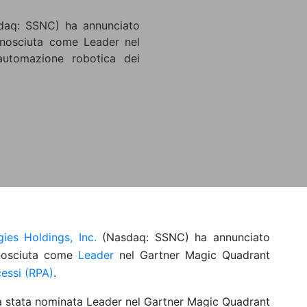
sdaq: SSNC) ha annunciato
onosciuta come Leader nel
utomazione robotica dei
ies Holdings, Inc.
(Nasdaq: SSNC) ha annunciato
onosciuta come
Leader
nel Gartner Magic Quadrant
essi (RPA)
.
a stata nominata Leader nel Gartner Magic Quadrant