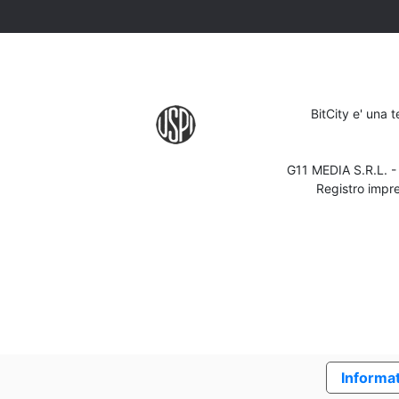
BitCity e' una 
G11 MEDIA S.R.L. 
Registro impr
Informat