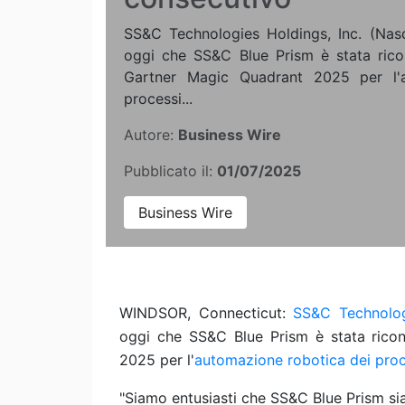
SS&C Technologies Holdings, Inc. (Na
oggi che SS&C Blue Prism è stata ric
Gartner Magic Quadrant 2025 per l'a
processi...
Autore:
Business Wire
Pubblicato il:
01/07/2025
Business Wire
WINDSOR, Connecticut:
SS&C Technolog
oggi che SS&C Blue Prism è stata ric
2025 per l'
automazione robotica dei proc
"Siamo entusiasti che SS&C Blue Prism si