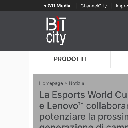
▾ G11 Media:
|
ChannelCity
|
Impre
PRODOTTI
Homepage
> Notizia
La Esports World Cu
e Lenovo™ collabora
potenziare la pross
generazione di camp