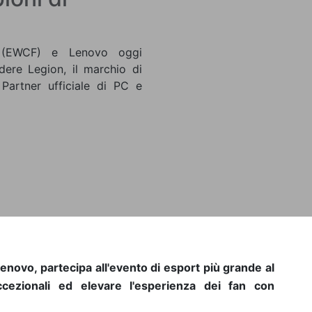
 (EWCF) e Lenovo oggi
ere Legion, il marchio di
 Partner ufficiale di PC e
Lenovo, partecipa all'evento di esport più grande al
cezionali ed elevare l'esperienza dei fan con