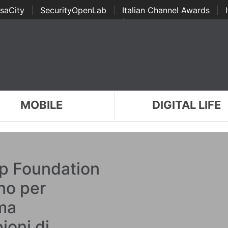
saCity
|
SecurityOpenLab
|
Italian Channel Awards
|
Awards
|
...
MOBILE
DIGITAL LIFE
p Foundation
no per
ima
ioni di