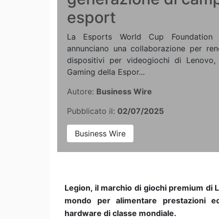
esport
La Esports World Cup Foundation
annunciano una collaborazione per rend
dispositivi per videogiochi di Lenovo,
Gaming della Espor...
Autore:
Business Wire
Pubblicato il:
02/07/2025
Business Wire
Legion, il marchio di giochi premium di 
mondo per alimentare prestazioni ec
hardware di classe mondiale.