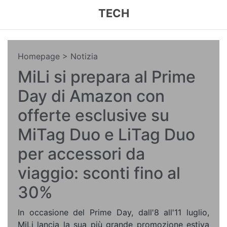
TECH
Homepage
> Notizia
MiLi si prepara al Prime
Day di Amazon con
offerte esclusive su
MiTag Duo e LiTag Duo
per accessori da
viaggio: sconti fino al
30%
In occasione del Prime Day, dall'8 all'11 luglio,
MiLi lancia la sua più grande promozione estiva