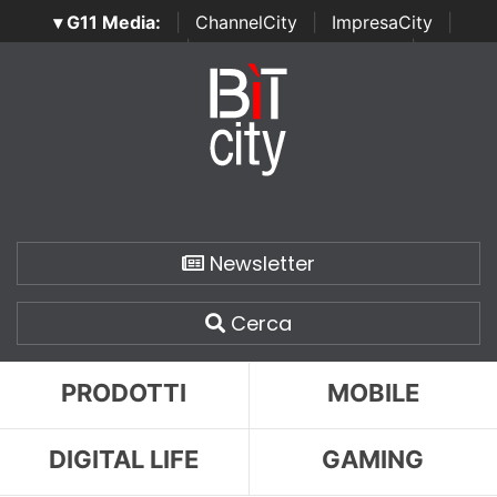
▾ G11 Media:
|
ChannelCity
|
ImpresaCity
|
SecurityOpenLab
|
Italian Channel Awards
|
Italian
Project Awards
|
Italian Security Awards
|
...
Newsletter
Cerca
PRODOTTI
MOBILE
DIGITAL LIFE
GAMING