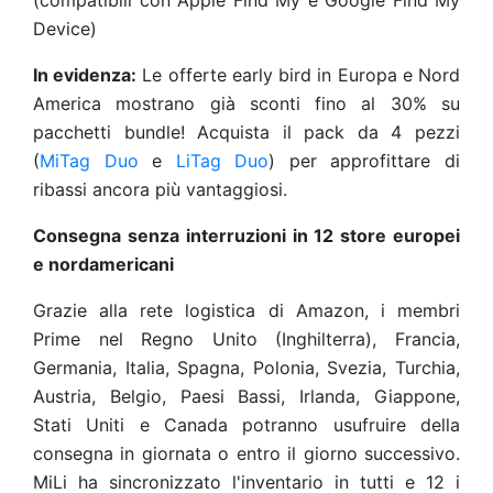
(compatibili con Apple Find My e Google Find My
Device)
In evidenza:
Le offerte early bird in Europa e Nord
America mostrano già sconti fino al 30% su
pacchetti bundle! Acquista il pack da 4 pezzi
(
MiTag Duo
e
LiTag Duo
) per approfittare di
ribassi ancora più vantaggiosi.
Consegna senza interruzioni in 12 store europei
e nordamericani
Grazie alla rete logistica di Amazon, i membri
Prime nel Regno Unito (Inghilterra), Francia,
Germania, Italia, Spagna, Polonia, Svezia, Turchia,
Austria, Belgio, Paesi Bassi, Irlanda, Giappone,
Stati Uniti e Canada potranno usufruire della
consegna in giornata o entro il giorno successivo.
MiLi ha sincronizzato l'inventario in tutti e 12 i