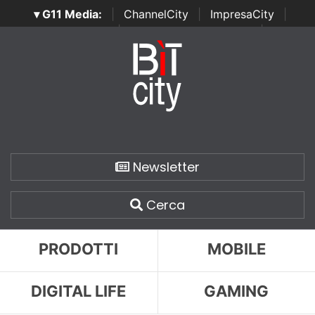
▾ G11 Media:
|
ChannelCity
|
ImpresaCity
|
SecurityOpenLab
|
Italian Channel Awards
|
Italian
Project Awards
|
Italian Security Awards
|
...
Newsletter
Cerca
PRODOTTI
MOBILE
DIGITAL LIFE
GAMING