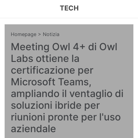
TECH
Homepage
> Notizia
Meeting Owl 4+ di Owl
Labs ottiene la
certificazione per
Microsoft Teams,
ampliando il ventaglio di
soluzioni ibride per
riunioni pronte per l'uso
aziendale