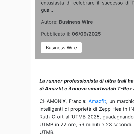
entusiasta di celebrare il successo di
gua...
Autore:
Business Wire
Pubblicato il:
06/09/2025
Business Wire
La runner professionista di ultra trail 
di Amazfit e il nuovo smartwatch T-Rex 
CHAMONIX, Francia:
Amazfit
, un marchio
intelligenti di proprietà di Zepp Health (
Ruth Croft all'UTMB 2025, guadagnando i
UTMB in 22 ore, 56 minuti e 23 secondi.
UTMB.