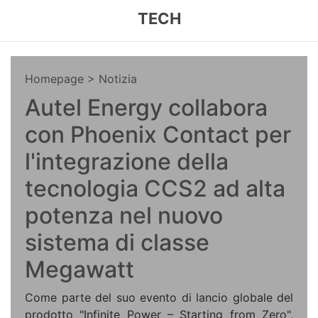
TECH
Homepage
> Notizia
Autel Energy collabora
con Phoenix Contact per
l'integrazione della
tecnologia CCS2 ad alta
potenza nel nuovo
sistema di classe
Megawatt
Come parte del suo evento di lancio globale del
prodotto "Infinite Power – Starting from Zero",