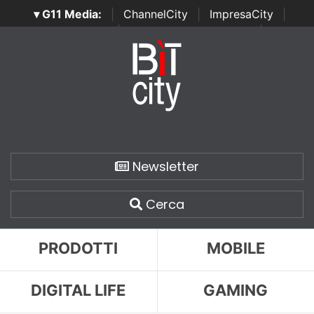
▾ G11 Media:
|
ChannelCity
|
ImpresaCity
|
SecurityOpenLab
|
Italian Channel Awards
|
Italian
Project Awards
|
Italian Security Awards
|
...
Newsletter
Cerca
PRODOTTI
MOBILE
DIGITAL LIFE
GAMING