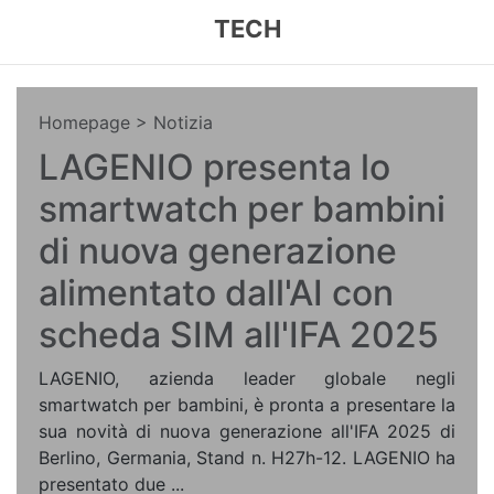
TECH
Homepage
> Notizia
LAGENIO presenta lo
smartwatch per bambini
di nuova generazione
alimentato dall'AI con
scheda SIM all'IFA 2025
LAGENIO, azienda leader globale negli
smartwatch per bambini, è pronta a presentare la
sua novità di nuova generazione all'IFA 2025 di
Berlino, Germania, Stand n. H27h-12. LAGENIO ha
presentato due ...