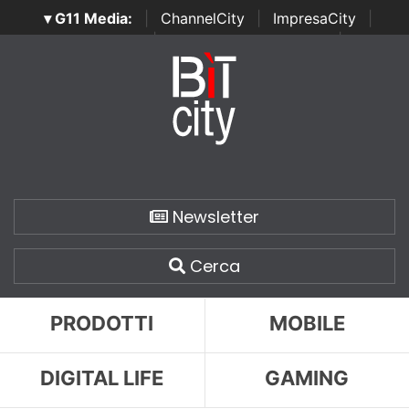
▾ G11 Media:
|
ChannelCity
|
ImpresaCity
|
SecurityOpenLab
|
Italian Channel Awards
|
Italian
Project Awards
|
Italian Security Awards
|
...
Newsletter
Cerca
PRODOTTI
MOBILE
DIGITAL LIFE
GAMING