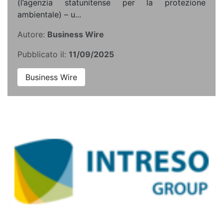
(l’agenzia statunitense per la protezione
ambientale) – u...
Autore:
Business Wire
Pubblicato il:
11/09/2025
Business Wire