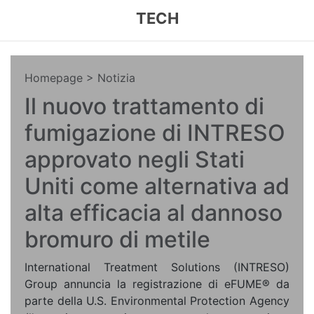
TECH
Homepage
> Notizia
Il nuovo trattamento di
fumigazione di INTRESO
approvato negli Stati
Uniti come alternativa ad
alta efficacia al dannoso
bromuro di metile
International Treatment Solutions (INTRESO)
Group annuncia la registrazione di eFUME® da
parte della U.S. Environmental Protection Agency