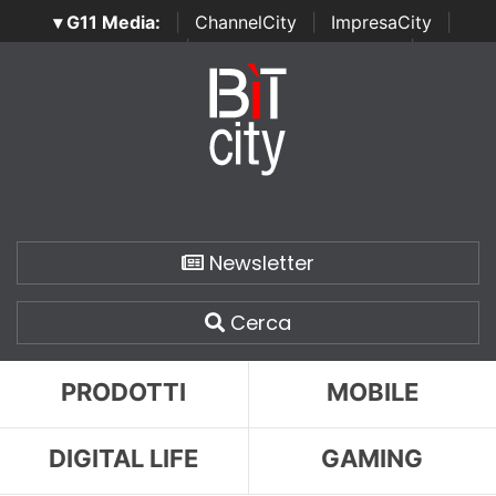
▾ G11 Media:
|
ChannelCity
|
ImpresaCity
|
SecurityOpenLab
|
Italian Channel Awards
|
Italian
Project Awards
|
Italian Security Awards
|
...
Newsletter
Cerca
PRODOTTI
MOBILE
DIGITAL LIFE
GAMING