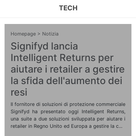
TECH
Homepage
> Notizia
Signifyd lancia
Intelligent Returns per
aiutare i retailer a gestire
la sfida dell'aumento dei
resi
Il fornitore di soluzioni di protezione commerciale
Signifyd ha presentato oggi Intelligent Returns,
una suite a due soluzioni sviluppata per aiutare i
retailer in Regno Unito ed Europa a gestire la c...