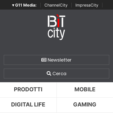
▾ G11 Media:
|
ChannelCity
|
ImpresaCity
|
SecurityOpenLab
|
Italian Channel Awards
|
Italian
Project Awards
|
Italian Security Awards
|
...
Newsletter
Cerca
PRODOTTI
MOBILE
DIGITAL LIFE
GAMING