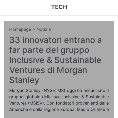
TECH
Homepage
> Notizia
33 innovatori entrano a
far parte del gruppo
Inclusive & Sustainable
Ventures di Morgan
Stanley
Morgan Stanley (NYSE: MS) oggi ha annunciato il
gruppo globale delle sue Inclusive & Sustainable
Ventures (MSISV). Con fondatori provenienti dalle
Americhe e dalla regione Europa, Medio Oriente e
...