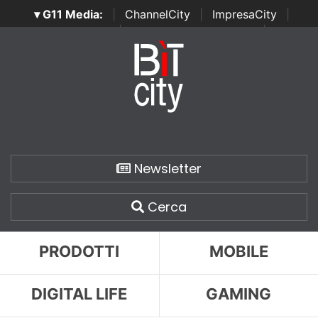
▾ G11 Media:
|
ChannelCity
|
ImpresaCity
|
SecurityOpenLab
|
Italian Channel Awards
|
Italian
Project Awards
|
Italian Security Awards
|
...
Newsletter
Cerca
PRODOTTI
MOBILE
DIGITAL LIFE
GAMING