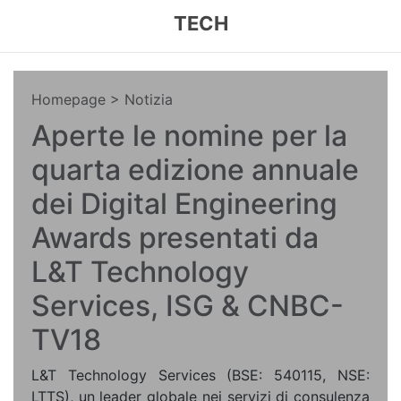
TECH
Homepage
> Notizia
Aperte le nomine per la
quarta edizione annuale
dei Digital Engineering
Awards presentati da
L&T Technology
Services, ISG & CNBC-
TV18
L&T Technology Services (BSE: 540115, NSE:
LTTS), un leader globale nei servizi di consulenza