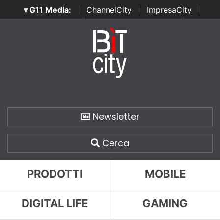
▾ G11 Media:
|
ChannelCity
|
ImpresaCity
|
SecurityOpenLab
|
Italian Channel Awards
|
Italian
Project Awards
|
Italian Security Awards
|
...
Newsletter
Cerca
PRODOTTI
MOBILE
DIGITAL LIFE
GAMING